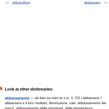
abbaruffare
abbassare
Look at other dictionaries:
abbassamento
— ab·bas·sa·mén·to s.m. 1. CO l abbassare, l
abbassarsi e il loro risultato; diminuzione, calo: abbassamento dei
prezzi, abbassamento della pressione, della temperatura,