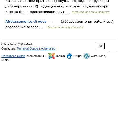
исполнительской практике: 1) опускание, падение руки при
дирижировании, 2) подведение одной руки под другую при
игре на фп., перекрещивание рук …
Музыкальная энциклопедия
Abbassamento di voce
— (аббассаменто ди войс, итал.)
ослабление голоса …
Музыкальная энциклопедия
© Academic, 2000-2026
18+
Contact us:
Technical Support
,
Advertising
Dictionaries export
, created on PHP,
Joomla,
Drupal,
WordPress,
MODx.