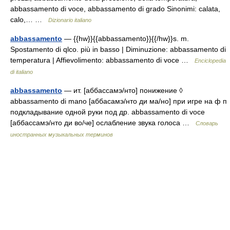
abbassamento di voce, abbassamento di grado Sinonimi: calata,
calo,… …
Dizionario italiano
abbassamento
— {{hw}}{{abbassamento}}{{/hw}}s. m.
Spostamento di qlco. più in basso | Diminuzione: abbassamento di
temperatura | Affievolimento: abbassamento di voce …
Enciclopedia
di italiano
abbassamento
— ит. [аббассамэ/нто] понижение ◊
abbassamento di mano [аббасамэ/нто ди ма/но] при игре на ф п
подкладывание одной руки под др. abbassamento di voce
[аббассамэ/нто ди во/че] ослабление звука голоса …
Словарь
иностранных музыкальных терминов