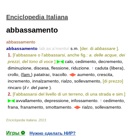
Enciclopedia Italiana
abbassamento
abbassamento
abbassamento
/ab:as:a'mento/
s.m.
[der. di
abbassare
]
.
1.
[l'abbassare o l'abbassarsi, anche fig.:
a. delle acque, dei
prezzi, del tono di voce
]
▶◀
calo, cedimento, decremento,
diminuzione, discesa, flessione, riduzione.
↑
caduta (libera),
crollo, (
fam.
) patatrac, tracollo.
◀▶
aumento, crescita,
incremento, innalzamento, rialzo, sollevamento,
[di prezzo]
rincaro (
il r. del pane
).
2.
[l'abbassarsi del livello di un terreno, di una strada e sim.]
▶◀
avvallamento, depressione, infossamento.
↑
cedimento,
frana, franamento, smottamento.
◀▶
rialzo, sollevamento.
Enciclopedia Italiana
.
2013
.
Игры ⚽
Нужно сделать НИР?