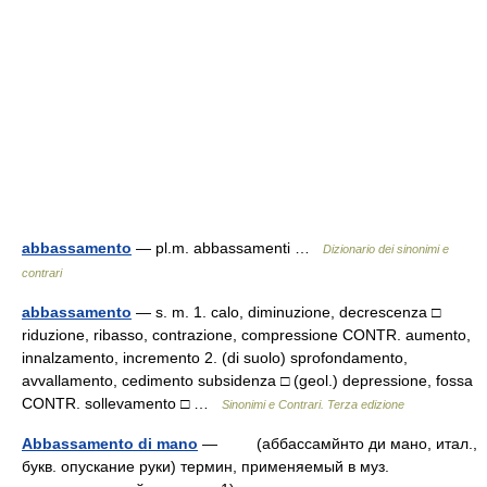
abbassamento
— pl.m. abbassamenti …
Dizionario dei sinonimi e
contrari
abbassamento
— s. m. 1. calo, diminuzione, decrescenza □
riduzione, ribasso, contrazione, compressione CONTR. aumento,
innalzamento, incremento 2. (di suolo) sprofondamento,
avvallamento, cedimento subsidenza □ (geol.) depressione, fossa
CONTR. sollevamento □ …
Sinonimi e Contrari. Terza edizione
Abbassamento di mano
— (аббассамйнто ди мано, итал.,
букв. опускание руки) термин, применяемый в муз.