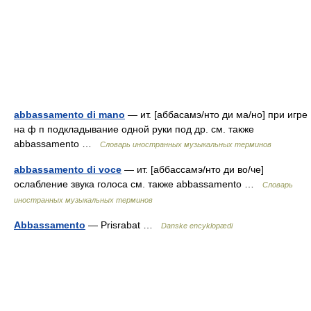
abbassamento di mano
— ит. [аббасамэ/нто ди ма/но] при игре
на ф п подкладывание одной руки под др. см. также
abbassamento …
Словарь иностранных музыкальных терминов
abbassamento di voce
— ит. [аббассамэ/нто ди во/че]
ослабление звука голоса см. также abbassamento …
Словарь
иностранных музыкальных терминов
Abbassamento
— Prisrabat …
Danske encyklopædi